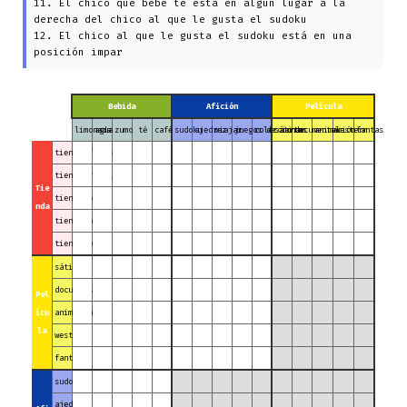
11. El chico que bebe té está en algún lugar a la
derecha del chico al que le gusta el sudoku
12. El chico al que le gusta el sudoku está en una
posición impar
Bebida
Afición
Película
limonada
agua
zumo
té
café
sudoku
ajedrez
viajar
juegos de cartas
coleccionar
sátira
documental
animación
western
fantasía
tienda blanca
tienda amarilla
Tie
tienda roja
nda
tienda negra
tienda verde
sátira
documental
Pel
ícu
animación
la
western
fantasía
sudoku
ajedrez