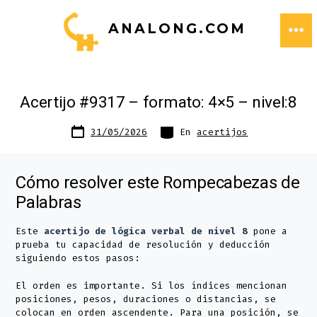
Saltar
ANALONG.COM
al
ME
contenido
Acertijo #9317 – formato: 4×5 – nivel:8
Fecha
Categorías
31/05/2026
En
acertijos
de
publicación
Cómo resolver este Rompecabezas de
Palabras
Este
acertijo de lógica verbal de nivel 8
pone a
prueba tu capacidad de resolución y deducción
siguiendo estos pasos:
El orden es importante. Si los índices mencionan
posiciones, pesos, duraciones o distancias, se
colocan en orden ascendente. Para una posición, se