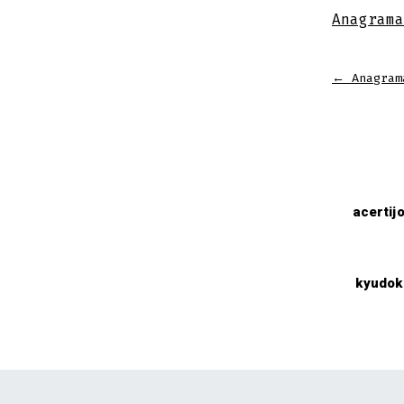
Anagrama
←
Anagram
acertij
kyudok