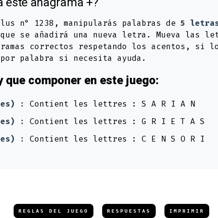
a este anagrama +?
Plus n° 1238, manipularás palabras de
5 letra
que se añadirá una nueva letra. Mueva las le
gramas correctos respetando los acentos, si l
 por palabra si necesita ayuda.
y que componer en este juego:
res) :
Contient les lettres : S A R I A N
res) :
Contient les lettres : G R I E T A S
res) :
Contient les lettres : C E N S O R I
REGLAS DEL JUEGO
RESPUESTAS
IMPRIMIR