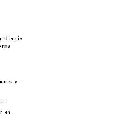
n diaria
orma
munes o
tal
n en