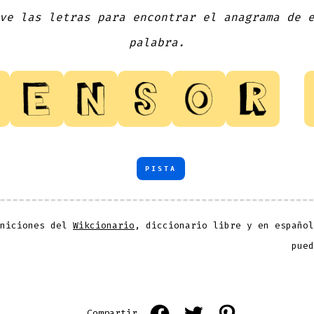
ve las letras para encontrar el anagrama de 
palabra.
PISTA
iniciones del
Wikcionario
, diccionario libre y en español
pued
Open
Open
Open
Compartir