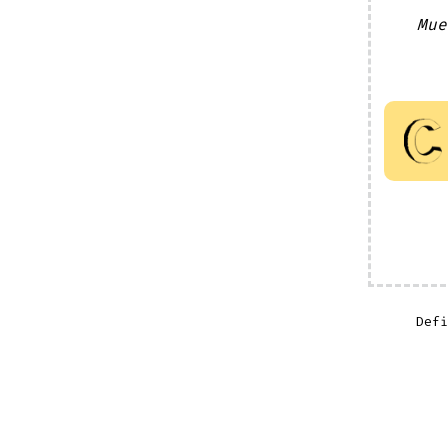
Mue
Def