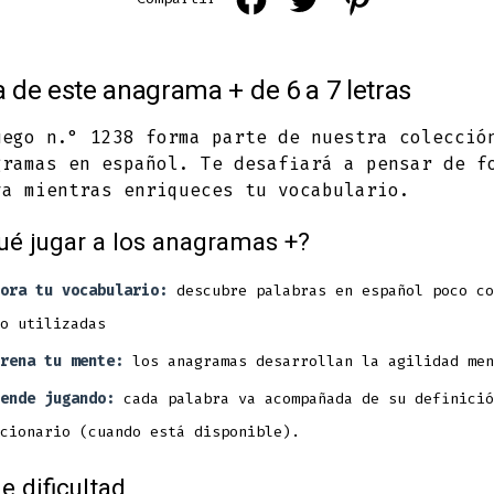
Facebook
Twitter
Pinterest
in
in
in
 de este anagrama + de 6 a 7 letras
a
a
a
new
new
new
uego n.° 1238 forma parte de nuestra colecció
gramas en español. Te desafiará a pensar de f
tab
tab
tab
va mientras enriqueces tu vocabulario.
ué jugar a los anagramas +?
ora tu vocabulario:
descubre palabras en español poco co
o utilizadas
rena tu mente:
los anagramas desarrollan la agilidad men
ende jugando:
cada palabra va acompañada de su definició
cionario (cuando está disponible).
e dificultad