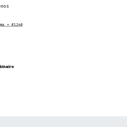
enos
ma + #1240
binairo