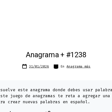
Anagrama + #1238
Fecha
Categorías
31/01/2026
En
Anagrama más
de
publicación
suelve este anagrama donde debes usar palab
Este juego de anagramas te reta a agregar una
ara crear nuevas palabras en español.