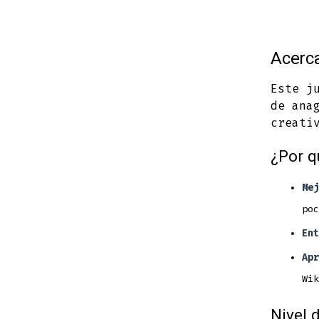
Acerca
Este j
de ana
creati
¿Por q
Mej
poc
Ent
Apr
Wik
Nivel d