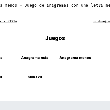
s menos
– Juego de anagramas con una letra m
a + #1234
→
Anagra
Juegos
os
Anagrama más
Anagrama menos
u
shikaku