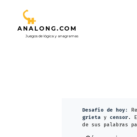
Saltar
al
contenido
ANALONG.COM
Juegos de lógica y anagramas
Desafío de hoy:
Re
grieta
y
censor
. 
de sus palabras p