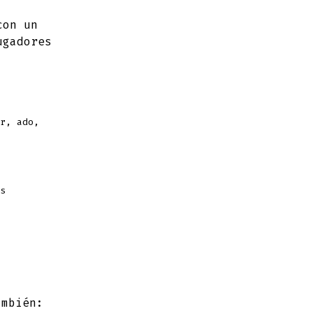
con un
ugadores
r, ado,
s
ambién: