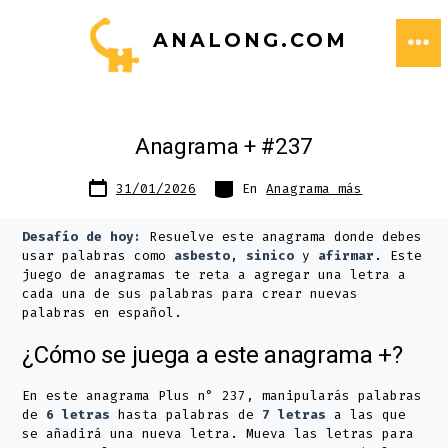
Saltar
ANALONG.COM
al
ME
contenido
Anagrama + #237
Fecha
Categorías
31/01/2026
En
Anagrama más
de
publicación
Desafío de hoy:
Resuelve este anagrama donde debes
usar palabras como
asbesto
,
sinico
y
afirmar
. Este
juego de anagramas te reta a agregar una letra a
cada una de sus palabras para crear nuevas
palabras en español.
¿Cómo se juega a este anagrama +?
En este anagrama Plus n° 237, manipularás palabras
de
6 letras
hasta palabras de
7 letras
a las que
se añadirá una nueva letra. Mueva las letras para