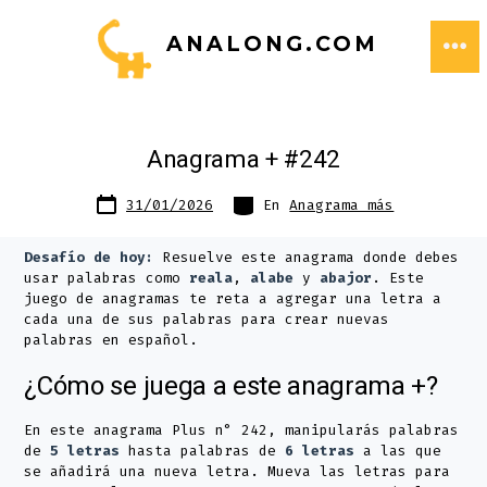
Saltar
ANALONG.COM
al
ME
contenido
Anagrama + #242
Fecha
Categorías
31/01/2026
En
Anagrama más
de
publicación
Desafío de hoy:
Resuelve este anagrama donde debes
usar palabras como
reala
,
alabe
y
abajor
. Este
juego de anagramas te reta a agregar una letra a
cada una de sus palabras para crear nuevas
palabras en español.
¿Cómo se juega a este anagrama +?
En este anagrama Plus n° 242, manipularás palabras
de
5 letras
hasta palabras de
6 letras
a las que
se añadirá una nueva letra. Mueva las letras para