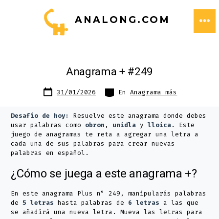
Saltar
ANALONG.COM
al
ME
contenido
Anagrama + #249
Fecha
Categorías
31/01/2026
En
Anagrama más
de
publicación
Desafío de hoy:
Resuelve este anagrama donde debes
usar palabras como
obron
,
unidla
y
lloica
. Este
juego de anagramas te reta a agregar una letra a
cada una de sus palabras para crear nuevas
palabras en español.
¿Cómo se juega a este anagrama +?
En este anagrama Plus n° 249, manipularás palabras
de
5 letras
hasta palabras de
6 letras
a las que
se añadirá una nueva letra. Mueva las letras para