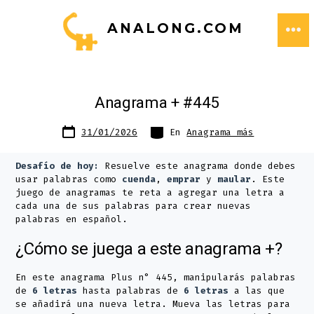
Saltar
ANALONG.COM
al
ME
contenido
Anagrama + #445
Fecha
Categorías
31/01/2026
En
Anagrama más
de
publicación
Desafío de hoy:
Resuelve este anagrama donde debes
usar palabras como
cuenda
,
emprar
y
maular
. Este
juego de anagramas te reta a agregar una letra a
cada una de sus palabras para crear nuevas
palabras en español.
¿Cómo se juega a este anagrama +?
En este anagrama Plus n° 445, manipularás palabras
de
6 letras
hasta palabras de
6 letras
a las que
se añadirá una nueva letra. Mueva las letras para