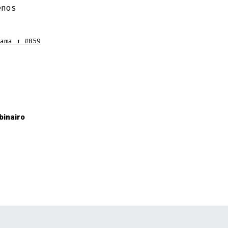
enos
ama + #859
binairo