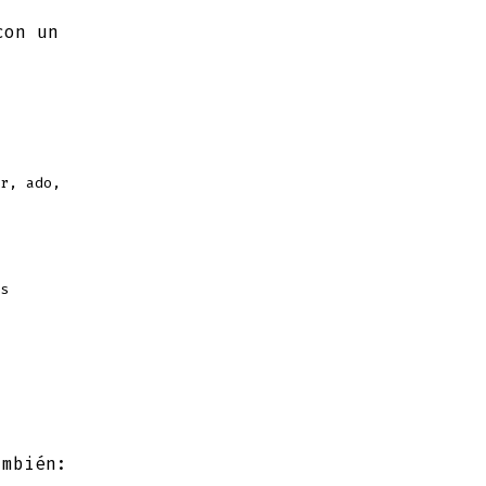
con un
r, ado,
s
ambién: