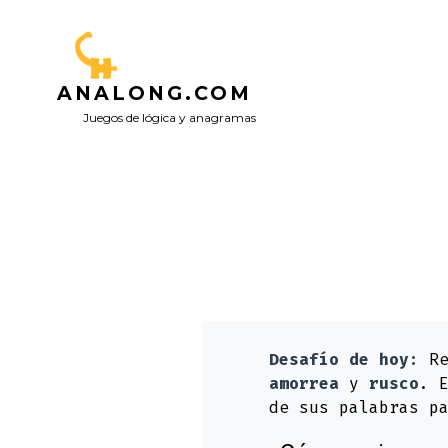
Saltar
al
contenido
ANALONG.COM
Juegos de lógica y anagramas
Desafío de hoy:
Re
amorrea
y
rusco
. 
de sus palabras p