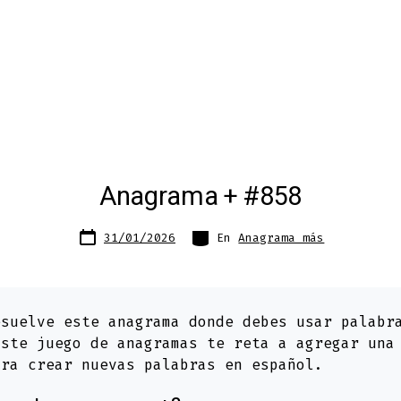
Anagrama + #858
Fecha
Categorías
31/01/2026
En
Anagrama más
de
publicación
suelve este anagrama donde debes usar palab
Este juego de anagramas te reta a agregar una
ara crear nuevas palabras en español.