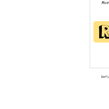
Mue
Def