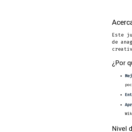
Acerca
Este j
de ana
creati
¿Por q
Mej
poc
Ent
Apr
Wik
Nivel d