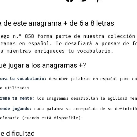
Facebook
Twitter
Pinterest
in
in
in
 de este anagrama + de 6 a 8 letras
a
a
a
new
new
new
uego n.° 858 forma parte de nuestra colección
gramas en español. Te desafiará a pensar de f
tab
tab
tab
va mientras enriqueces tu vocabulario.
ué jugar a los anagramas +?
ora tu vocabulario:
descubre palabras en español poco co
o utilizadas
rena tu mente:
los anagramas desarrollan la agilidad men
ende jugando:
cada palabra va acompañada de su definició
cionario (cuando está disponible).
e dificultad