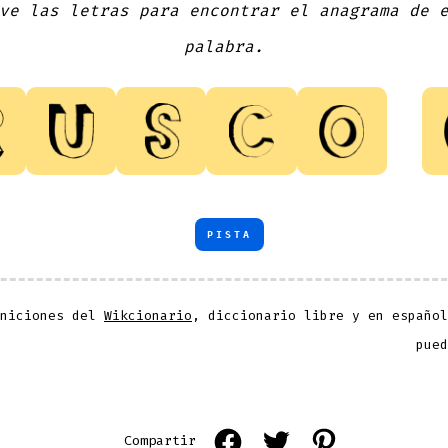
ve las letras para encontrar el anagrama de 
palabra.
PISTA
iniciones del
Wikcionario
, diccionario libre y en español
pued
Open
Open
Open
Compartir