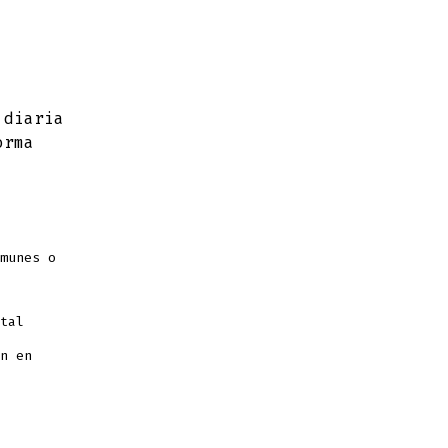
 diaria
orma
munes o
tal
n en