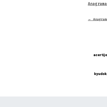
Anagrama
←
Anagram
acertij
kyudok