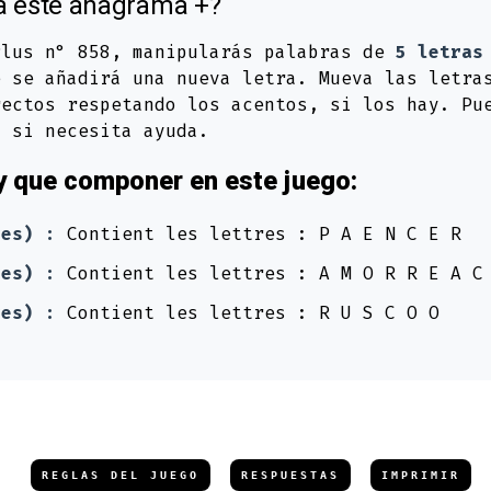
a este anagrama +?
Plus n° 858, manipularás palabras de
5 letras
 se añadirá una nueva letra. Mueva las letra
rectos respetando los acentos, si los hay. Pu
a si necesita ayuda.
y que componer en este juego:
res) :
Contient les lettres : P A E N C E R
res) :
Contient les lettres : A M O R R E A C
res) :
Contient les lettres : R U S C O O
REGLAS DEL JUEGO
RESPUESTAS
IMPRIMIR