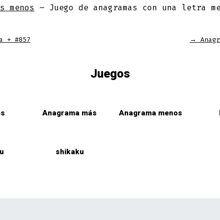
s menos
– Juego de anagramas con una letra m
a + #857
→
Anagr
Juegos
os
Anagrama más
Anagrama menos
u
shikaku