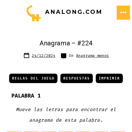
Saltar
ANALONG.COM
al
ME
contenido
Anagrama – #224
Fecha
Categorías
24/12/2024
En
Anagrama menos
de
publicación
REGLAS DEL JUEGO
RESPUESTAS
IMPRIMIR
PALABRA 1
Mueve las letras para encontrar el
anagrama de esta palabra.