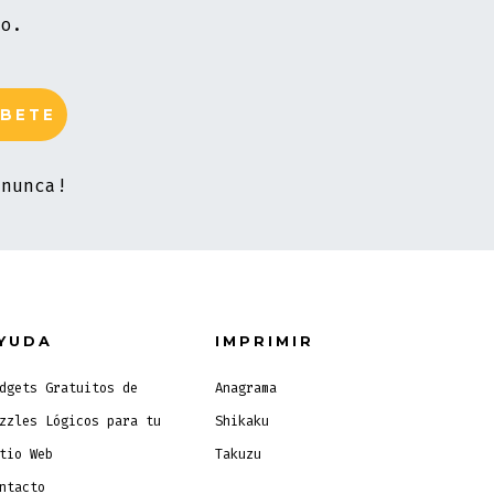
vo.
 nunca!
YUDA
IMPRIMIR
dgets Gratuitos de
Anagrama
zzles Lógicos para tu
Shikaku
tio Web
Takuzu
ntacto