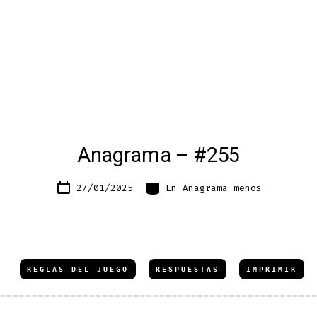
Anagrama – #255
Fecha
Categorías
27/01/2025
En
Anagrama menos
de
publicación
REGLAS DEL JUEGO
RESPUESTAS
IMPRIMIR