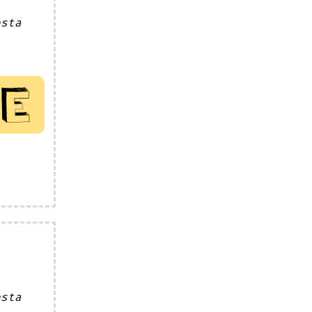
esta
esta