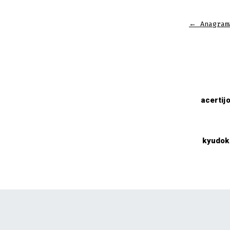
←
Anagram
acertij
kyudok