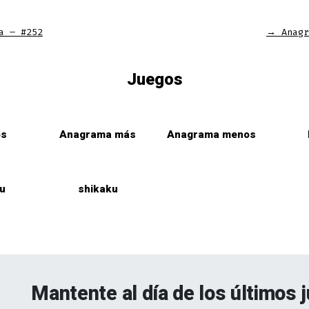
in
in
in
a
a
a
a – #252
→
Anagr
new
new
new
tab
tab
tab
Juegos
os
Anagrama más
Anagrama menos
u
shikaku
Mantente al día de los últimos 