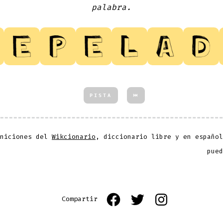
palabra.
PISTA
⏮
iniciones del
Wikcionario
, diccionario libre y en español
pued
Open
Open
Open
Compartir
Facebook
Twitter
Pinterest