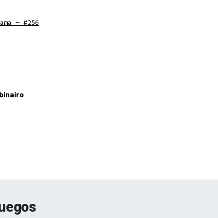
ama – #256
binairo
juegos