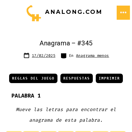
Saltar
ANALONG.COM
al
ME
contenido
Anagrama – #345
Fecha
Categorías
17/02/2025
En
Anagrama menos
de
publicación
REGLAS DEL JUEGO
RESPUESTAS
IMPRIMIR
PALABRA 1
Mueve las letras para encontrar el
anagrama de esta palabra.