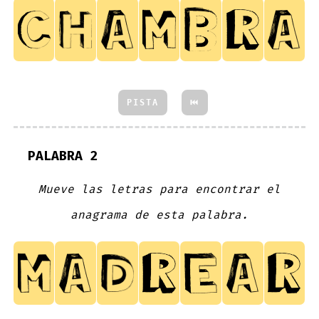
PISTA
⏮
PALABRA 2
Mueve las letras para encontrar el
anagrama de esta palabra.