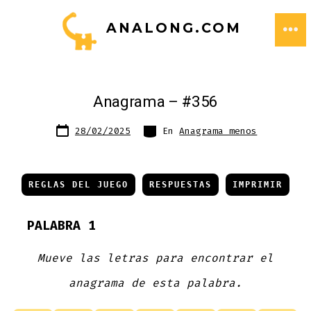
Saltar
ANALONG.COM
al
ME
contenido
Anagrama – #356
Fecha
Categorías
28/02/2025
En
Anagrama menos
de
publicación
REGLAS DEL JUEGO
RESPUESTAS
IMPRIMIR
PALABRA 1
Mueve las letras para encontrar el
anagrama de esta palabra.