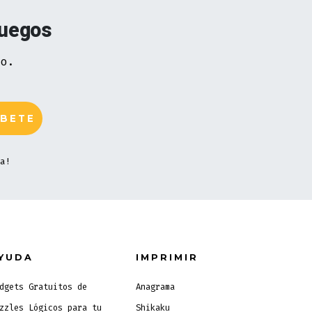
juegos
vo.
a!
YUDA
IMPRIMIR
dgets Gratuitos de
Anagrama
zzles Lógicos para tu
Shikaku