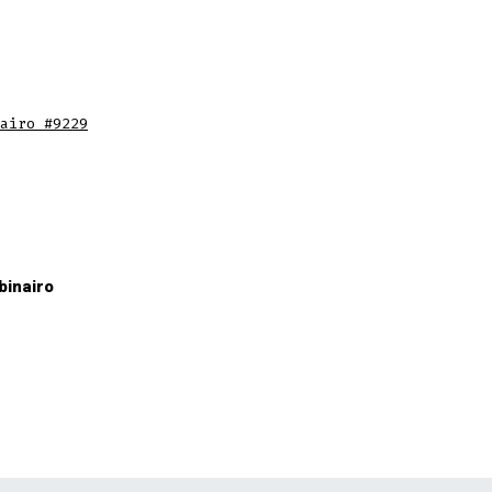
airo #9229
binairo