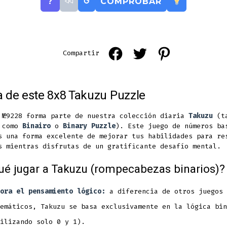
?
↺
COMPROBAR
Open
Open
Open
Compartir
Facebook
Twitter
Pinterest
in
in
in
 de este 8x8 Takuzu Puzzle
a
a
a
new
new
new
 №9228 forma parte de nuestra colección diaria
Takuzu
(ta
a como
Binairo
o
Binary Puzzle
). Este juego de números ba
tab
tab
tab
s una forma excelente de mejorar tus habilidades para re
s mientras disfrutas de un gratificante desafío mental.
ué jugar a Takuzu (rompecabezas binarios)?
ora el pensamiento lógico:
a diferencia de otros juegos
emáticos, Takuzu se basa exclusivamente en la lógica bin
ilizando solo 0 y 1).