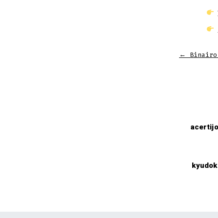
←
Binairo
acertij
kyudok