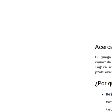
Acerca
El juego
conocid
lógica e
problema
¿Por q
Mej
mat
(ut