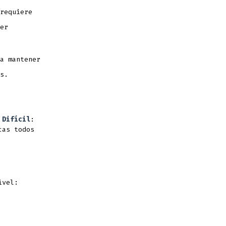
requiere
er
a mantener
s.
d
Difícil
:
cas todos
ivel: