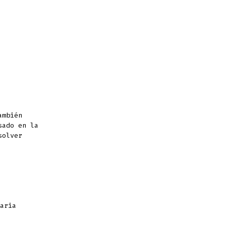
mbién
sado en la
solver
aria