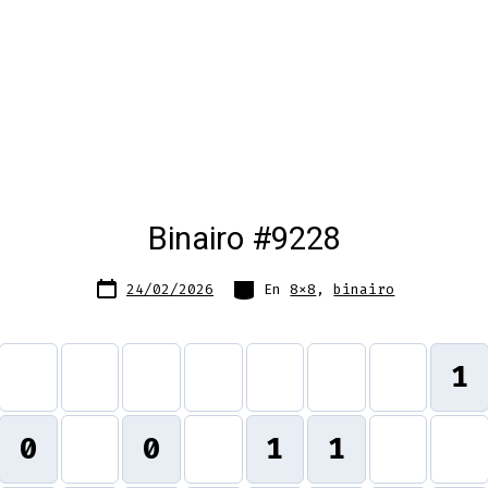
Binairo #9228
Fecha
Categorías
24/02/2026
En
8x8
,
binairo
de
publicación
1
0
0
1
1