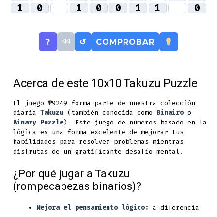
1
0
1
0
0
1
1
0
?
↺
COMPROBAR
Acerca de este 10x10 Takuzu Puzzle
El juego №9249 forma parte de nuestra colección
diaria
Takuzu
(también conocida como
Binairo
o
Binary Puzzle
). Este juego de números basado en la
lógica es una forma excelente de mejorar tus
habilidades para resolver problemas mientras
disfrutas de un gratificante desafío mental.
¿Por qué jugar a Takuzu
(rompecabezas binarios)?
Mejora el pensamiento lógico:
a diferencia