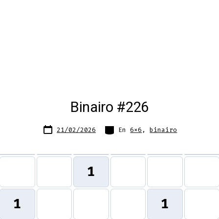
Binairo #226
Fecha
Categorías
21/02/2026
En
6x6
,
binairo
de
publicación
1
1
1