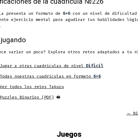
ficaciones de la cuadrícula №226
la presenta un formato de
6x6
con un nivel de dificulta
ente ejercicio mental para agudizar tus habilidades lógi
.
 jugando
ece variar un poco? Explora otros retos adaptados a tu n
Jugar a otras cuadrículas de nivel
Difícil
Todas nuestras cuadrículas en formato
6x6
Ver todos los retos Takuzu
Puzzles Binarios (PDF)
🖶
→
Bi
Juegos