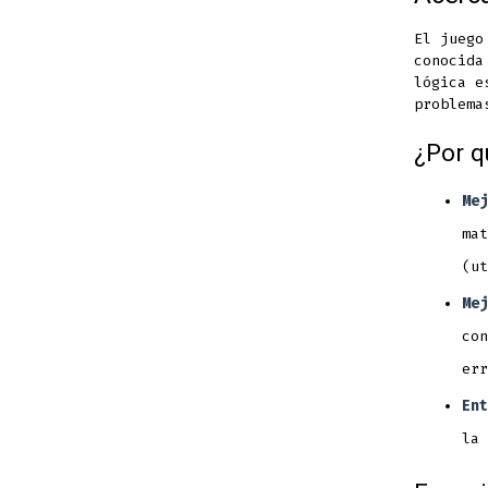
El juego
conocid
lógica e
problema
¿Por q
Mej
mat
(ut
Mej
con
err
Ent
la 