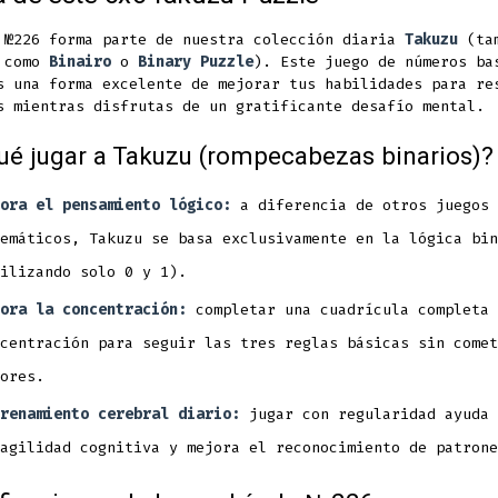
a
a
a
new
new
new
 №226 forma parte de nuestra colección diaria
Takuzu
(ta
a como
Binairo
o
Binary Puzzle
). Este juego de números ba
tab
tab
tab
s una forma excelente de mejorar tus habilidades para re
s mientras disfrutas de un gratificante desafío mental.
ué jugar a Takuzu (rompecabezas binarios)?
ora el pensamiento lógico:
a diferencia de otros juegos
emáticos, Takuzu se basa exclusivamente en la lógica bin
ilizando solo 0 y 1).
ora la concentración:
completar una cuadrícula completa 
centración para seguir las tres reglas básicas sin comet
ores.
renamiento cerebral diario:
jugar con regularidad ayuda 
agilidad cognitiva y mejora el reconocimiento de patrone