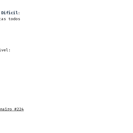
d
Difícil
:
cas todos
ivel:
nairo #224