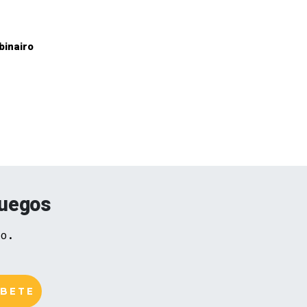
binairo
juegos
vo.