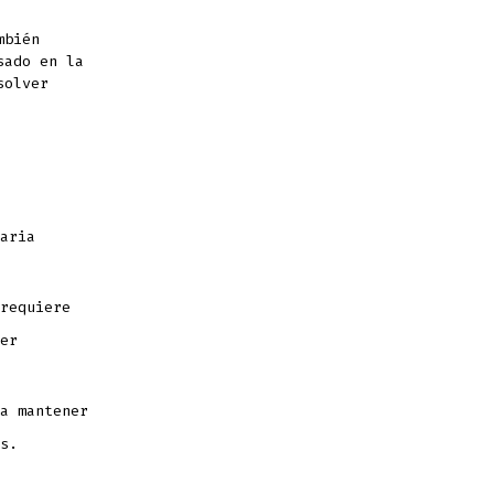
mbién
sado en la
solver
aria
requiere
er
a mantener
s.