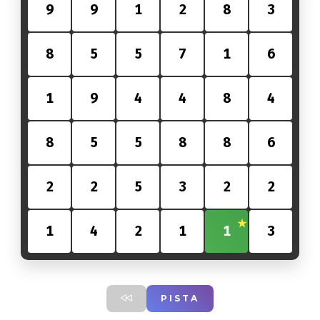
9
9
1
2
8
3
8
5
5
7
1
6
1
9
4
4
8
4
8
5
5
8
8
6
2
2
5
3
2
2
1
4
2
1
1
3
PISTA