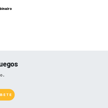
binairo
juegos
vo.