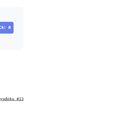
C4: 0
yudoku #13