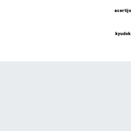
acertij
kyudok