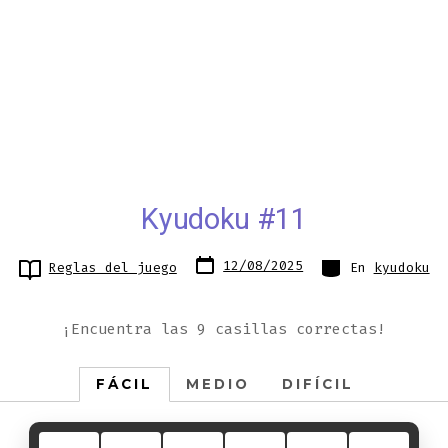
Kyudoku #11
Fecha
Categorías
12/08/2025
Reglas del juego
En
kyudoku
de
publicación
¡Encuentra las 9 casillas correctas!
FÁCIL
MEDIO
DIFÍCIL