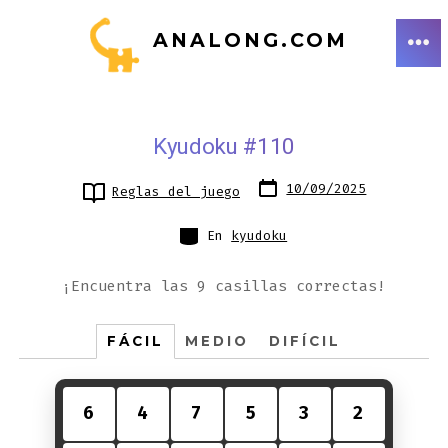
Saltar
ANALONG.COM
al
ME
contenido
Kyudoku #110
Fecha
10/09/2025
Reglas del juego
de
publicación
Categorías
En
kyudoku
¡Encuentra las 9 casillas correctas!
FÁCIL
MEDIO
DIFÍCIL
6
4
7
5
3
2