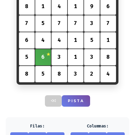
8
1
4
1
9
6
7
5
7
7
3
7
6
4
4
1
5
1
5
6
3
1
3
8
8
5
8
3
2
4
PISTA
Filas:
Columnas: