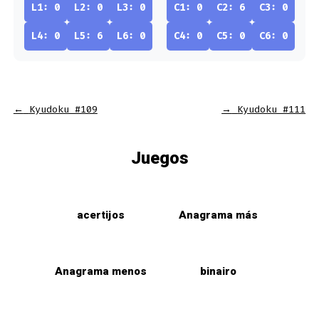
L1: 0
L2: 0
L3: 0
C1: 0
C2: 6
C3: 0
L4: 0
L5: 6
L6: 0
C4: 0
C5: 0
C6: 0
←
Kyudoku #109
→
Kyudoku #111
Juegos
acertijos
Anagrama más
Anagrama menos
binairo