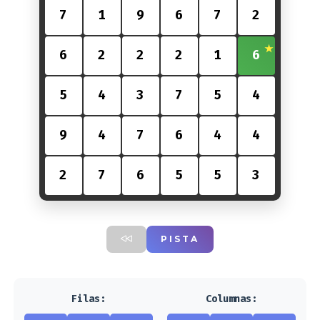
7
1
9
6
7
2
6
2
2
2
1
6
5
4
3
7
5
4
9
4
7
6
4
4
2
7
6
5
5
3
PISTA
Filas:
Columnas: