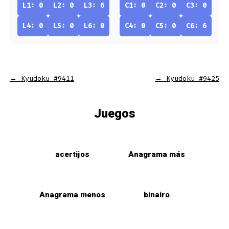
L1: 0
L2: 0
L3: 6
C1: 0
C2: 0
C3: 0
L4: 0
L5: 0
L6: 0
C4: 0
C5: 0
C6: 6
←
Kyudoku #9411
→
Kyudoku #9425
Juegos
acertijos
Anagrama más
Anagrama menos
binairo