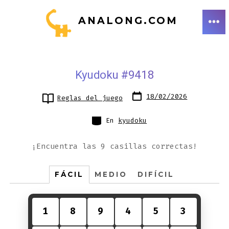
Saltar
ANALONG.COM
al
ME
contenido
Kyudoku #9418
Fecha
18/02/2026
Reglas del juego
de
publicación
Categorías
En
kyudoku
¡Encuentra las 9 casillas correctas!
FÁCIL
MEDIO
DIFÍCIL
1
8
9
4
5
3