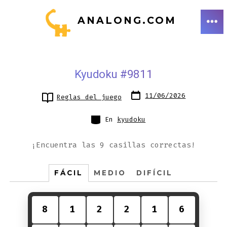
Saltar
ANALONG.COM
al
ME
contenido
Kyudoku #9811
Fecha
11/06/2026
Reglas del juego
de
publicación
Categorías
En
kyudoku
¡Encuentra las 9 casillas correctas!
FÁCIL
MEDIO
DIFÍCIL
8
1
2
2
1
6