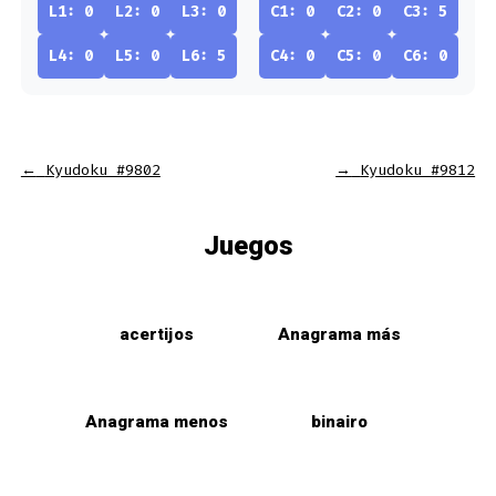
L1: 0
L2: 0
L3: 0
C1: 0
C2: 0
C3: 5
L4: 0
L5: 0
L6: 5
C4: 0
C5: 0
C6: 0
←
Kyudoku #9802
→
Kyudoku #9812
Juegos
acertijos
Anagrama más
Anagrama menos
binairo