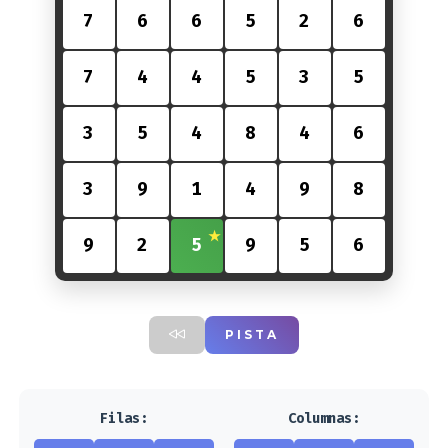
7
6
6
5
2
6
7
4
4
5
3
5
3
5
4
8
4
6
3
9
1
4
9
8
9
2
5
9
5
6
PISTA
Filas:
Columnas: