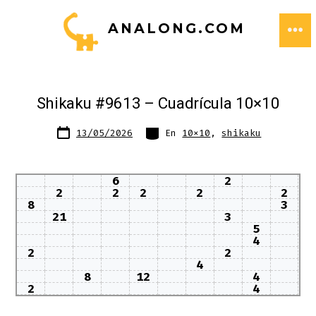
Saltar
ANALONG.COM
al
ME
contenido
Shikaku #9613 – Cuadrícula 10×10
Fecha
Categorías
13/05/2026
En
10x10
,
shikaku
de
publicación
6
2
2
2
2
2
2
8
3
21
3
5
4
2
2
4
8
12
4
2
4