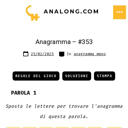
Passa
ANALONG.COM
al
ME
contenuto
Anagramma – #353
Data
Categorie
25/02/2025
In
anagramma meno
articolo
REGOLE DEL GIOCO
SOLUZIONI
STAMPA
PAROLA 1
Sposta le lettere per trovare l'anagramma
di questa parola.