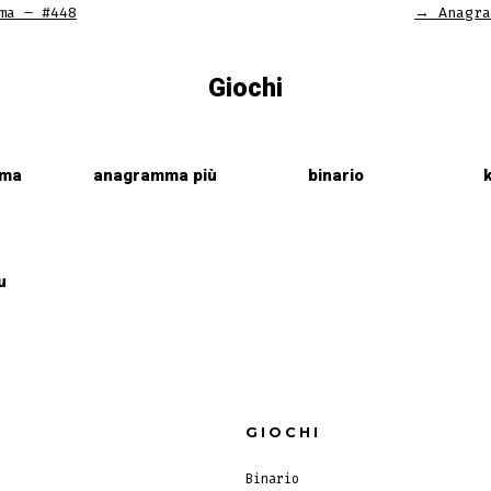
a
a
a
ma – #448
→
Anagra
new
new
new
tab
tab
tab
Giochi
mma
anagramma più
binario
u
GIOCHI
Binario