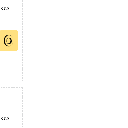
esta
esta