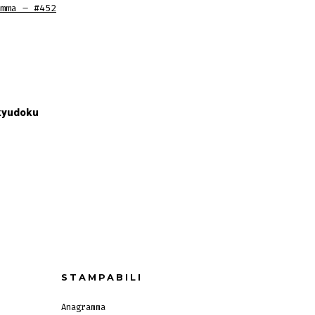
mma – #452
kyudoku
STAMPABILI
Anagramma