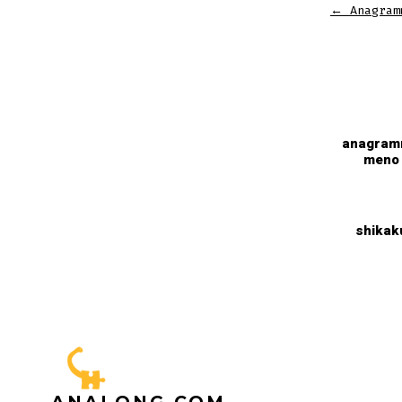
←
Anagram
anagra
meno
shikak
ANALONG.COM