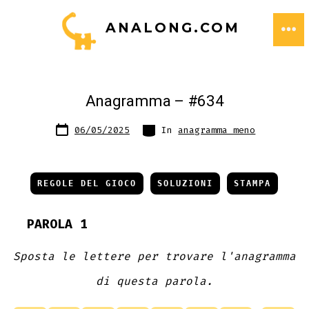
Passa
ANALONG.COM
al
ME
contenuto
Anagramma – #634
Data
Categorie
06/05/2025
In
anagramma meno
articolo
REGOLE DEL GIOCO
SOLUZIONI
STAMPA
PAROLA 1
Sposta le lettere per trovare l'anagramma
di questa parola.