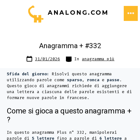
Passa
ANALONG.COM
al
ME
contenuto
Anagramma + #332
Data
Categorie
31/01/2026
In
anagramma più
articolo
Sfida del giorno:
Risolvi questo anagramma
utilizzando parole come
sparso
,
ronca
e
passe
.
Questo gioco di anagrammi richiede di aggiungere
una lettera a ciascuna delle parole esistenti e di
formare nuove parole in francese.
Come si gioca a questo anagramma +
?
In questo anagramma Plus n° 332, manipolerai
parole di
5 lettere
fino a parole di
6 lettere
a