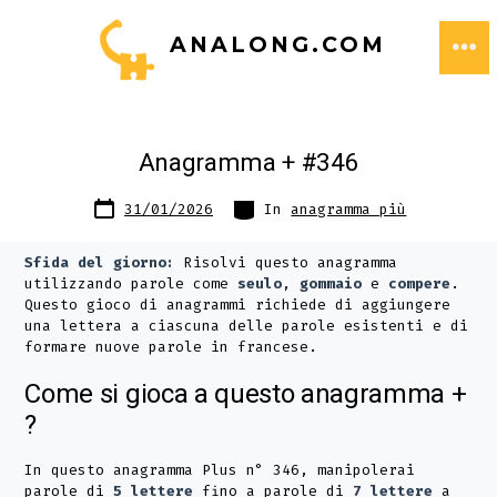
Passa
ANALONG.COM
al
ME
contenuto
Anagramma + #346
Data
Categorie
31/01/2026
In
anagramma più
articolo
Sfida del giorno:
Risolvi questo anagramma
utilizzando parole come
seulo
,
gommaio
e
compere
.
Questo gioco di anagrammi richiede di aggiungere
una lettera a ciascuna delle parole esistenti e di
formare nuove parole in francese.
Come si gioca a questo anagramma +
?
In questo anagramma Plus n° 346, manipolerai
parole di
5 lettere
fino a parole di
7 lettere
a