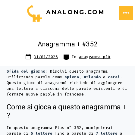
Passa
ANALONG.COM
al
ME
contenuto
Anagramma + #352
Data
Categorie
31/01/2026
In
anagramma più
articolo
Sfida del giorno:
Risolvi questo anagramma
utilizzando parole come
spiona
,
urlando
e
catai
.
Questo gioco di anagrammi richiede di aggiungere
una lettera a ciascuna delle parole esistenti e di
formare nuove parole in francese.
Come si gioca a questo anagramma +
?
In questo anagramma Plus n° 352, manipolerai
parole di
5 lettere
fino a parole di
7 lettere
a