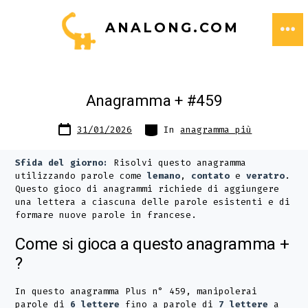
Passa
ANALONG.COM
al
ME
contenuto
Anagramma + #459
Data
Categorie
31/01/2026
In
anagramma più
articolo
Sfida del giorno:
Risolvi questo anagramma
utilizzando parole come
lemano
,
contato
e
veratro
.
Questo gioco di anagrammi richiede di aggiungere
una lettera a ciascuna delle parole esistenti e di
formare nuove parole in francese.
Come si gioca a questo anagramma +
?
In questo anagramma Plus n° 459, manipolerai
parole di
6 lettere
fino a parole di
7 lettere
a