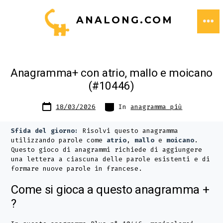
Passa
ANALONG.COM
al
ME
contenuto
Anagramma+ con atrio, mallo e moicano
(#10446)
Data
Categorie
18/03/2026
In
anagramma più
articolo
Sfida del giorno:
Risolvi questo anagramma
utilizzando parole come
atrio
,
mallo
e
moicano
.
Questo gioco di anagrammi richiede di aggiungere
una lettera a ciascuna delle parole esistenti e di
formare nuove parole in francese.
Come si gioca a questo anagramma +
?