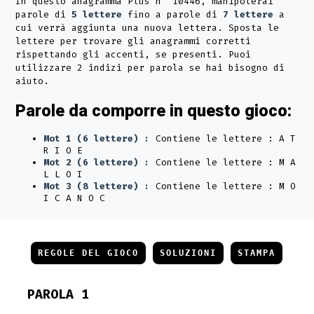
In questo anagramma Plus n° 10446, manipolerai
parole di
5 lettere
fino a parole di
7 lettere
a
cui verrà aggiunta una nuova lettera. Sposta le
lettere per trovare gli anagrammi corretti
rispettando gli accenti, se presenti. Puoi
utilizzare 2 indizi per parola se hai bisogno di
aiuto.
Parole da comporre in questo gioco:
Mot 1 (6 lettere) :
Contiene le lettere : A T
R I O E
Mot 2 (6 lettere) :
Contiene le lettere : M A
L L O I
Mot 3 (8 lettere) :
Contiene le lettere : M O
I C A N O C
REGOLE DEL GIOCO
SOLUZIONI
STAMPA
PAROLA 1