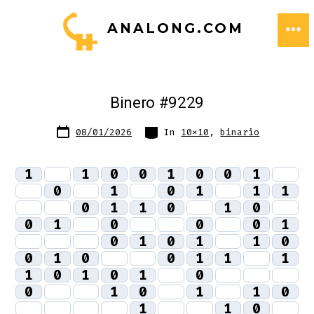
Passa
ANALONG.COM
al
ME
contenuto
Binero #9229
Data
Categorie
08/01/2026
In
10x10
,
binario
articolo
1
1
0
0
1
0
0
1
0
1
0
1
1
1
0
1
1
0
1
0
0
1
0
0
0
1
0
1
0
1
1
0
0
1
0
0
1
1
1
1
0
1
0
1
0
0
1
0
1
1
0
1
1
0