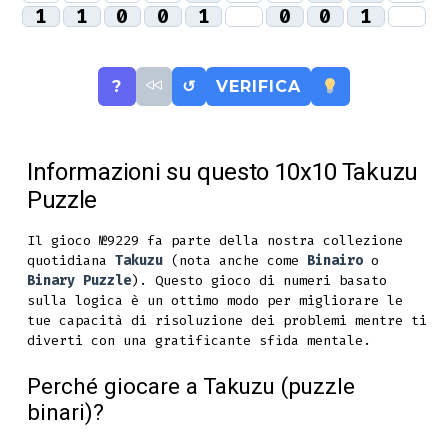
1
1
0
0
1
0
0
1
?
↺
VERIFICA
Informazioni su questo 10x10 Takuzu
Puzzle
Il gioco №9229 fa parte della nostra collezione
quotidiana
Takuzu
(nota anche come
Binairo
o
Binary Puzzle
). Questo gioco di numeri basato
sulla logica è un ottimo modo per migliorare le
tue capacità di risoluzione dei problemi mentre ti
diverti con una gratificante sfida mentale.
Perché giocare a Takuzu (puzzle
binari)?