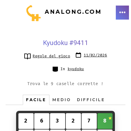
Passa
ANALONG.COM
al
ME
contenuto
Kyudoku #9411
Data
11/02/2026
Regole del gioco
articolo
Categorie
In
kyudoku
Trova le 9 caselle corrette !
FACILE
MEDIO
DIFFICILE
2
6
3
2
7
8