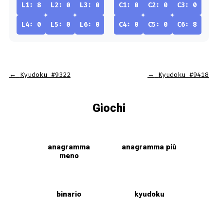
L1: 8
L2: 0
L3: 0
C1: 0
C2: 0
C3: 0
L4: 0
L5: 0
L6: 0
C4: 0
C5: 0
C6: 8
←
Kyudoku #9322
→
Kyudoku #9418
Giochi
anagramma
anagramma più
meno
binario
kyudoku