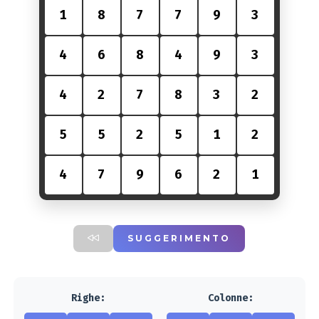
1
8
7
7
9
3
4
6
8
4
9
3
4
2
7
8
3
2
5
5
2
5
1
2
4
7
9
6
2
1
SUGGERIMENTO
Righe:
Colonne: