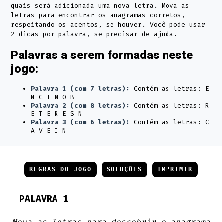
quais será adicionada uma nova letra. Mova as
letras para encontrar os anagramas corretos,
respeitando os acentos, se houver. Você pode usar
2 dicas por palavra, se precisar de ajuda.
Palavras a serem formadas neste
jogo:
Palavra 1 (com 7 letras):
Contém as letras: E
N C I M O B
Palavra 2 (com 8 letras):
Contém as letras: R
E T E R E S N
Palavra 3 (com 6 letras):
Contém as letras: C
A V E I N
REGRAS DO JOGO
SOLUÇÕES
IMPRIMIR
PALAVRA 1
Mova as letras para descobrir o anagrama