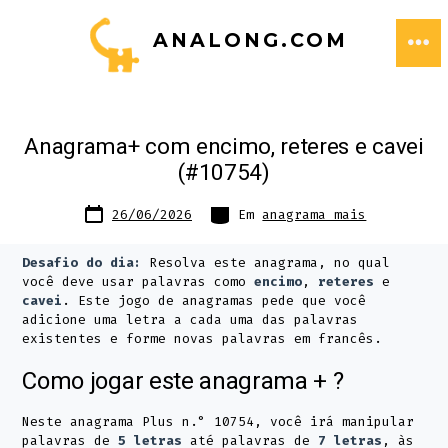
Ir
ANALONG.COM
direto
ME
para
o
Anagrama+ com encimo, reteres e cavei
conteúdo
(#10754)
Data
Categorias
26/06/2026
Em
anagrama mais
do
post
Desafio do dia:
Resolva este anagrama, no qual
você deve usar palavras como
encimo
,
reteres
e
cavei
. Este jogo de anagramas pede que você
adicione uma letra a cada uma das palavras
existentes e forme novas palavras em francês.
Como jogar este anagrama + ?
Neste anagrama Plus n.° 10754, você irá manipular
palavras de
5 letras
até palavras de
7 letras
, às