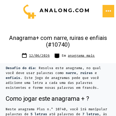
Ir
ANALONG.COM
direto
ME
para
o
Anagrama+ com narre, ruiras e enfiais
conteúdo
(#10740)
Data
Categorias
12/06/2026
Em
anagrama mais
do
post
Desafio do dia:
Resolva este anagrama, no qual
você deve usar palavras como
narre
,
ruiras
e
enfiais
. Este jogo de anagramas pede que você
adicione uma letra a cada uma das palavras
existentes e forme novas palavras em francês.
Como jogar este anagrama + ?
Neste anagrama Plus n.° 10740, você irá manipular
palavras de
5 letras
até palavras de
7 letras
, às