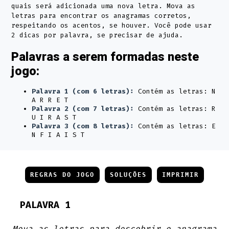
quais será adicionada uma nova letra. Mova as
letras para encontrar os anagramas corretos,
respeitando os acentos, se houver. Você pode usar
2 dicas por palavra, se precisar de ajuda.
Palavras a serem formadas neste
jogo:
Palavra 1 (com 6 letras):
Contém as letras: N
A R R E T
Palavra 2 (com 7 letras):
Contém as letras: R
U I R A S T
Palavra 3 (com 8 letras):
Contém as letras: E
N F I A I S T
REGRAS DO JOGO
SOLUÇÕES
IMPRIMIR
PALAVRA 1
Mova as letras para descobrir o anagrama