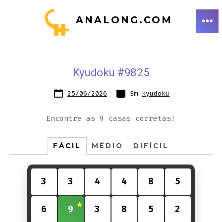
Ir
ANALONG.COM
direto
ME
para
o
conteúdo
Kyudoku #9825
Data
Categorias
25/06/2026
Em
kyudoku
do
post
Encontre as 9 casas corretas!
FÁCIL
MÉDIO
DIFÍCIL
3
3
4
4
8
5
6
9
3
8
5
2