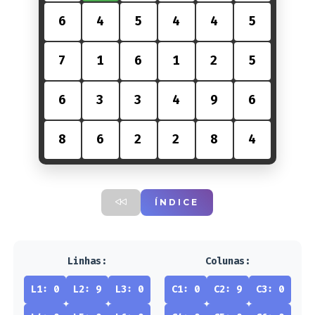
6
4
5
4
4
5
7
1
6
1
2
5
6
3
3
4
9
6
8
6
2
2
8
4
ÍNDICE
Linhas:
Colunas:
L1: 0
L2: 9
L3: 0
C1: 0
C2: 9
C3: 0