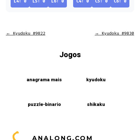
L4: 0
L5: 0
L6: 0
C4: 0
C5: 0
C6: 0
←
Kyudoku #9822
→
Kyudoku #9830
Jogos
anagrama mais
kyudoku
puzzle-binario
shikaku
ANALONG.COM