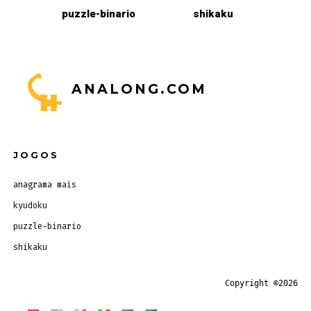
puzzle-binario
shikaku
ANALONG.COM
JOGOS
anagrama mais
kyudoku
puzzle-binario
shikaku