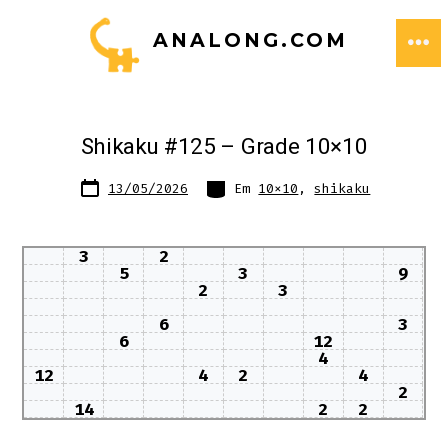
Ir
ANALONG.COM
direto
ME
para
o
conteúdo
Shikaku #125 – Grade 10×10
Data
Categorias
13/05/2026
Em
10x10
,
shikaku
do
post
3
2
5
3
9
2
3
6
3
6
12
4
12
4
2
4
2
14
2
2