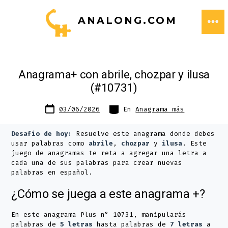
Saltar
ANALONG.COM
al
ME
contenido
Anagrama+ con abrile, chozpar y ilusa
(#10731)
Fecha
Categorías
03/06/2026
En
Anagrama más
de
publicación
Desafío de hoy:
Resuelve este anagrama donde debes
usar palabras como
abrile
,
chozpar
y
ilusa
. Este
juego de anagramas te reta a agregar una letra a
cada una de sus palabras para crear nuevas
palabras en español.
¿Cómo se juega a este anagrama +?
En este anagrama Plus n° 10731, manipularás
palabras de
5 letras
hasta palabras de
7 letras
a