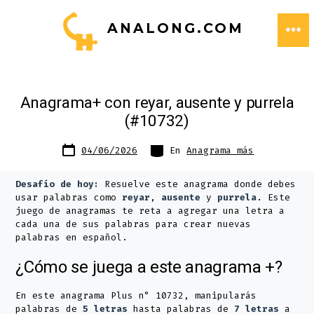
Saltar
ANALONG.COM
al
ME
contenido
Anagrama+ con reyar, ausente y purrela
(#10732)
Fecha
Categorías
04/06/2026
En
Anagrama más
de
publicación
Desafío de hoy:
Resuelve este anagrama donde debes
usar palabras como
reyar
,
ausente
y
purrela
. Este
juego de anagramas te reta a agregar una letra a
cada una de sus palabras para crear nuevas
palabras en español.
¿Cómo se juega a este anagrama +?
En este anagrama Plus n° 10732, manipularás
palabras de
5 letras
hasta palabras de
7 letras
a