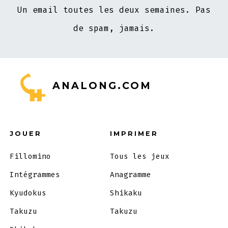
Un email toutes les deux semaines. Pas
de spam, jamais.
ANALONG.COM
JOUER
IMPRIMER
Fillomino
Tous les jeux
Intégrammes
Anagramme
Kyudokus
Shikaku
Takuzu
Takuzu