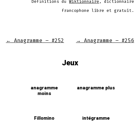
Définitions du
Wiktionnaire
, dictionnaire
francophone libre et gratuit.
←
Anagramme – #252
→
Anagramme – #256
Jeux
anagramme
anagramme plus
moins
Fillomino
intégramme