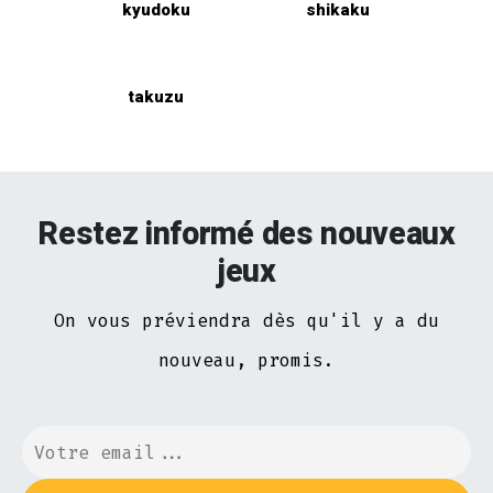
kyudoku
shikaku
takuzu
Restez informé des nouveaux
jeux
On vous préviendra dès qu'il y a du
nouveau, promis.