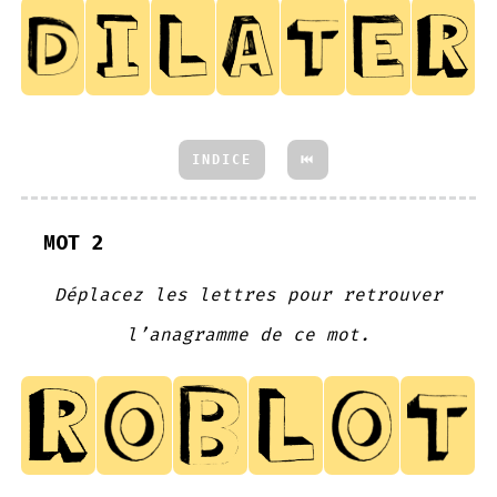
INDICE
⏮
MOT 2
Déplacez les lettres pour retrouver
l’anagramme de ce mot.