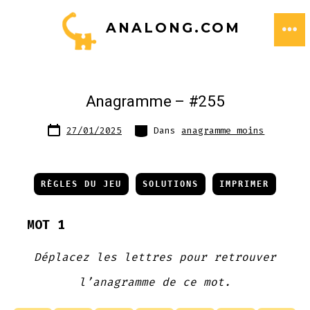
Aller
ANALONG.COM
au
ME
contenu
Anagramme – #255
Date
Catégories
27/01/2025
Dans
anagramme moins
de
publication
RÈGLES DU JEU
SOLUTIONS
IMPRIMER
MOT 1
Déplacez les lettres pour retrouver
l’anagramme de ce mot.