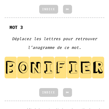
INDICE
⏮
MOT 3
Déplacez les lettres pour retrouver
l’anagramme de ce mot.
INDICE
⏮