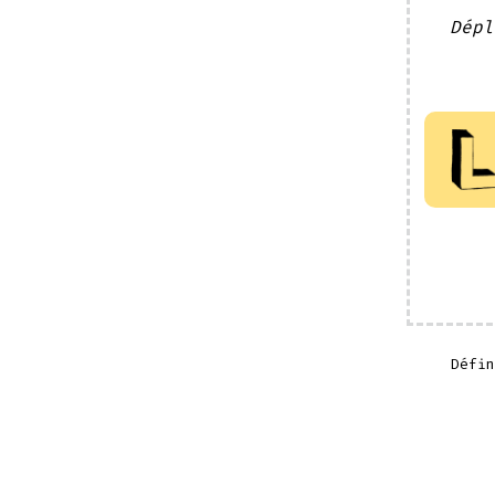
Dépl
Défi