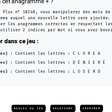
 cet anagramme + ?
e Plus n° 10248, vous manipulerez des mots d
tres
auquel une nouvelle lettre sera ajoutée.
ver les anagrammes correctes en respectant le
 utiliser 2 indices par mot si vous avez beso
 dans ce jeu :
res) :
Contient les lettres : C L O R E A
res) :
Contient les lettres : D É N I E R É
res) :
Contient les lettres : L O S E R D
RÈGLES DU JEU
SOLUTIONS
IMPRIMER