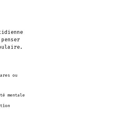
tidienne
 penser
bulaire.
ares ou
té mentale
tion