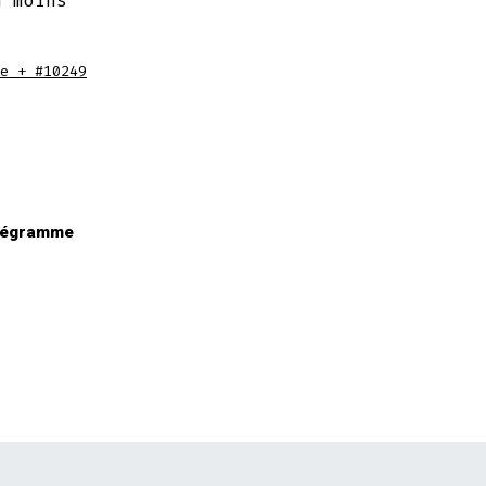
n moins
e + #10249
tégramme