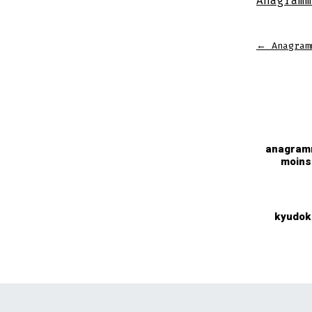
Anagramm
←
Anagram
anagra
moins
kyudok