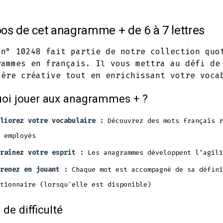
Facebook
Twitter
Pinterest
in
in
in
os de cet anagramme + de 6 à 7 lettres
a
a
a
new
new
new
 n° 10248 fait partie de notre collection quo
rammes en français. Il vous mettra au défi de
tab
tab
tab
ière créative tout en enrichissant votre voca
oi jouer aux anagrammes + ?
liorez votre vocabulaire :
Découvrez des mots français r
 employés
raînez votre esprit :
Les anagrammes développent l’agili
renez en jouant :
Chaque mot est accompagné de sa défini
tionnaire (lorsqu'elle est disponible)
 de difficulté