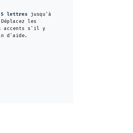
e
5 lettres
jusqu'à
 Déplacez les
s accents s'il y
in d'aide.