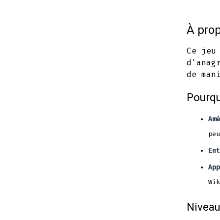
À prop
Ce jeu
d'anag
de man
Pourqu
Amé
peu
Ent
App
Wik
Niveau