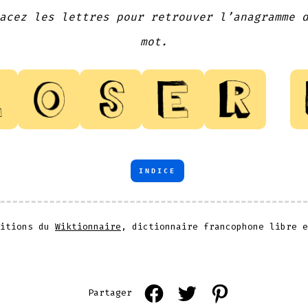
acez les lettres pour retrouver l’anagramme 
mot.
INDICE
nitions du
Wiktionnaire
, dictionnaire francophone libre e
Open
Open
Open
Partager