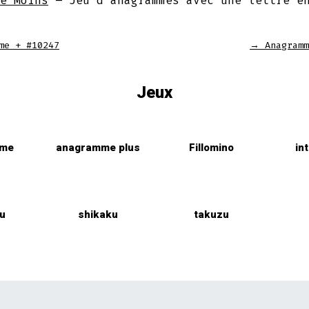
e Moins
– Jeu d'anagrammes avec une lettre e
me + #10247
→
Anagramm
Jeux
mme
anagramme plus
Fillomino
in
u
shikaku
takuzu