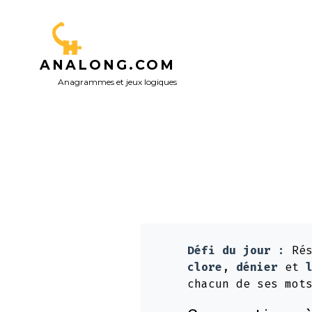
Aller
au
contenu
ANALONG.COM
Anagrammes et jeux logiques
Défi du jour :
Rés
clore
,
dénier
et
chacun de ses mot