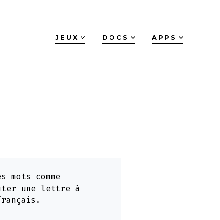
JEUX
DOCS
APPS
es mots comme
uter une lettre à
français.