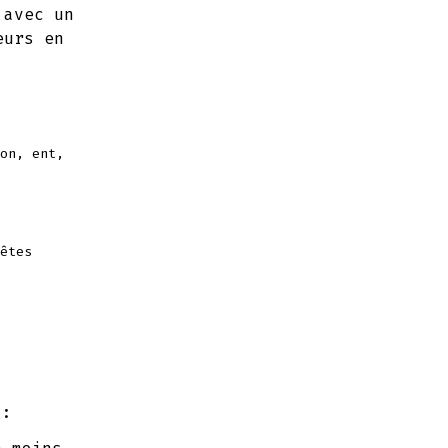
 avec un
eurs en
on, ent,
êtes
i: