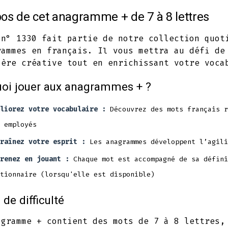
in
in
in
os de cet anagramme + de 7 à 8 lettres
a
a
a
new
new
new
 n° 1330 fait partie de notre collection quot
rammes en français. Il vous mettra au défi de
tab
tab
tab
ière créative tout en enrichissant votre voca
oi jouer aux anagrammes + ?
liorez votre vocabulaire :
Découvrez des mots français r
 employés
raînez votre esprit :
Les anagrammes développent l’agili
renez en jouant :
Chaque mot est accompagné de sa défini
tionnaire (lorsqu'elle est disponible)
 de difficulté
agramme + contient des mots de 7 à 8 lettres,