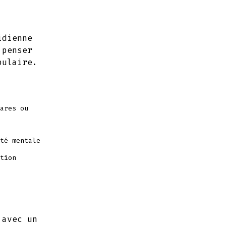
idienne
 penser
bulaire.
ares ou
té mentale
tion
 avec un