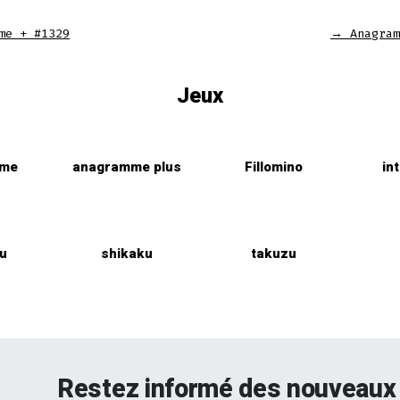
me + #1329
→
Anagram
Jeux
mme
anagramme plus
Fillomino
in
u
shikaku
takuzu
Restez informé des nouveaux