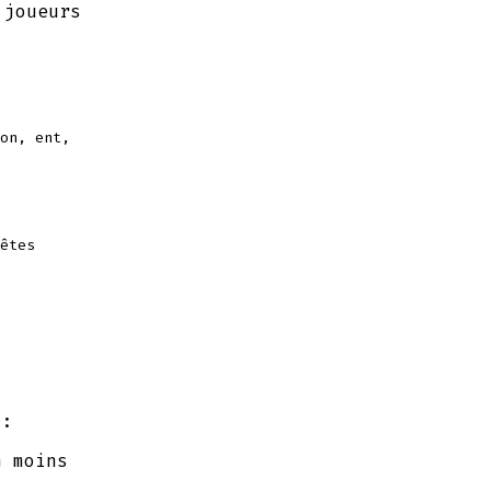
 joueurs
on, ent,
êtes
i:
n moins