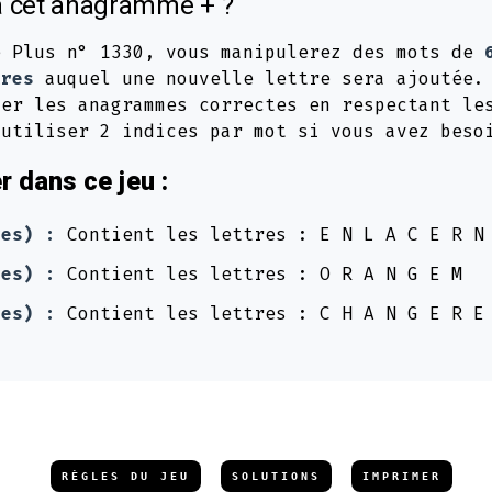
 cet anagramme + ?
e Plus n° 1330, vous manipulerez des mots de
tres
auquel une nouvelle lettre sera ajoutée.
ver les anagrammes correctes en respectant le
 utiliser 2 indices par mot si vous avez beso
 dans ce jeu :
res) :
Contient les lettres : E N L A C E R N
res) :
Contient les lettres : O R A N G E M
res) :
Contient les lettres : C H A N G E R E
RÈGLES DU JEU
SOLUTIONS
IMPRIMER