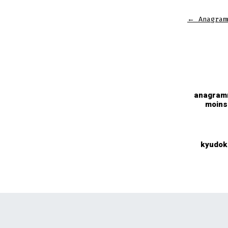
←
Anagram
anagra
moins
kyudok