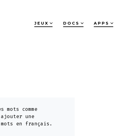
JEUX
DOCS
APPS
es mots comme
'ajouter une
 mots en français.