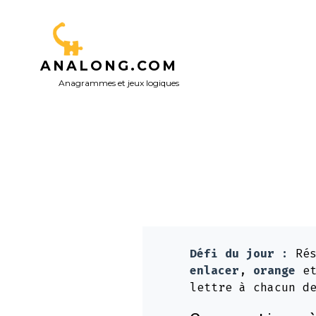
Aller
au
contenu
ANALONG.COM
Anagrammes et jeux logiques
Défi du jour :
Rés
enlacer
,
orange
e
lettre à chacun d