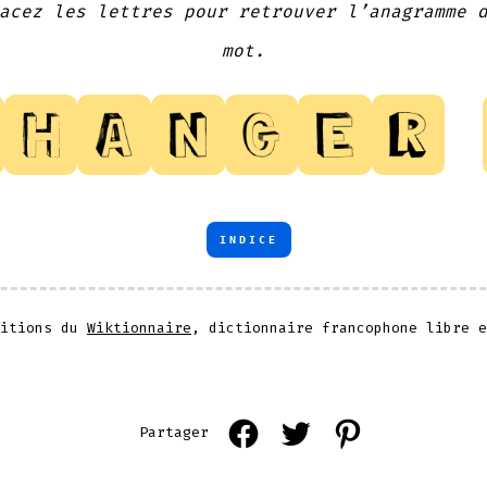
acez les lettres pour retrouver l’anagramme 
mot.
INDICE
nitions du
Wiktionnaire
, dictionnaire francophone libre e
Open
Open
Open
Partager
Facebook
Twitter
Pinterest