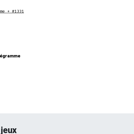
me + #1331
tégramme
 jeux