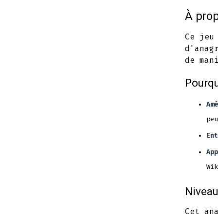
À prop
Ce jeu
d'anag
de man
Pourqu
Amé
peu
Ent
App
Wik
Niveau
Cet an