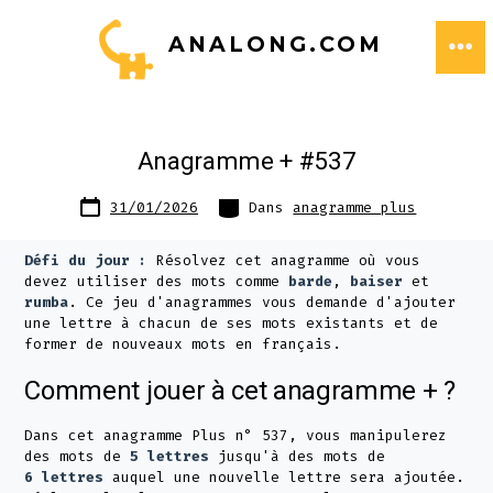
Aller
ANALONG.COM
au
ME
contenu
Anagramme + #537
Date
Catégories
31/01/2026
Dans
anagramme plus
de
publication
Défi du jour :
Résolvez cet anagramme où vous
devez utiliser des mots comme
barde
,
baiser
et
rumba
. Ce jeu d'anagrammes vous demande d'ajouter
une lettre à chacun de ses mots existants et de
former de nouveaux mots en français.
Comment jouer à cet anagramme + ?
Dans cet anagramme Plus n° 537, vous manipulerez
des mots de
5 lettres
jusqu'à des mots de
6 lettres
auquel une nouvelle lettre sera ajoutée.