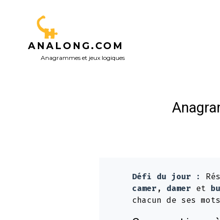
Aller
au
contenu
ANALONG.COM
Anagrammes et jeux logiques
Anagram
Défi du jour :
Rés
camer
,
damer
et
b
chacun de ses mot