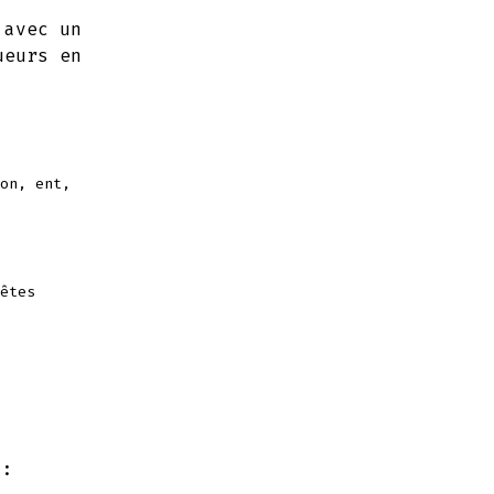
 avec un
ueurs en
on, ent,
êtes
i: