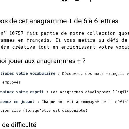
Facebook
Twitter
Pinterest
in
in
in
os de cet anagramme + de 6 à 6 lettres
a
a
a
new
new
new
 n° 10757 fait partie de notre collection quo
rammes en français. Il vous mettra au défi de
tab
tab
tab
ière créative tout en enrichissant votre voca
oi jouer aux anagrammes + ?
liorez votre vocabulaire :
Découvrez des mots français r
 employés
raînez votre esprit :
Les anagrammes développent l’agili
renez en jouant :
Chaque mot est accompagné de sa défini
tionnaire (lorsqu'elle est disponible)
 de difficulté