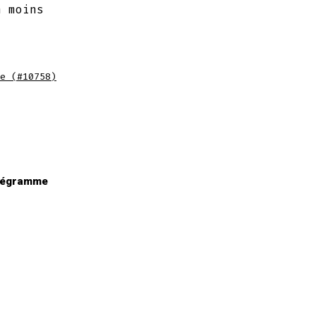
n moins
e (#10758)
tégramme