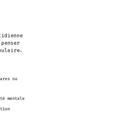
tidienne
 penser
bulaire.
ares ou
té mentale
tion