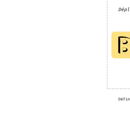
Dépl
Défi