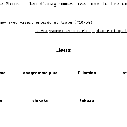
e Moins
– Jeu d'anagrammes avec une lettre e
me+ avec viser, embargo et trapu (#10754)
→
Anagramme+ avec narine, placer et opal
Jeux
mme
anagramme plus
Fillomino
in
u
shikaku
takuzu