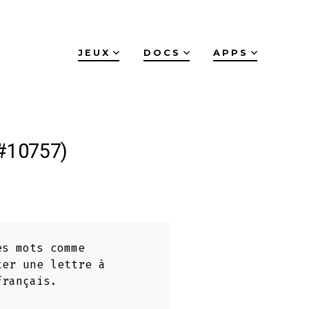
JEUX
DOCS
APPS
(#10757)
es mots comme
ter une lettre à
français.