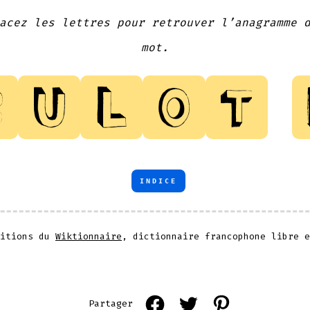
acez les lettres pour retrouver l’anagramme 
mot.
INDICE
nitions du
Wiktionnaire
, dictionnaire francophone libre e
Open
Open
Open
Partager