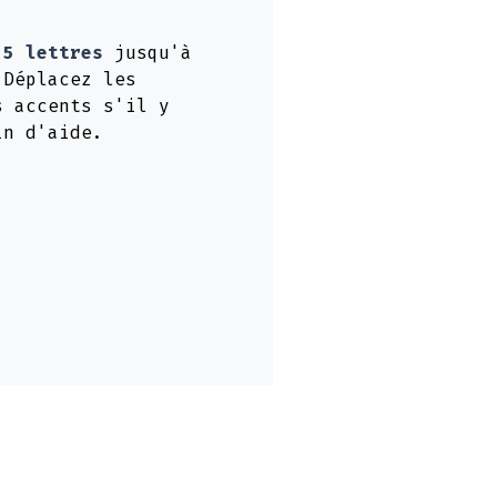
e
5 lettres
jusqu'à
 Déplacez les
s accents s'il y
in d'aide.