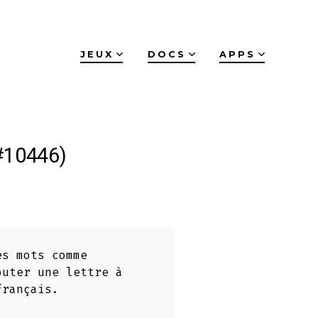
JEUX
DOCS
APPS
(#10446)
es mots comme
outer une lettre à
français.