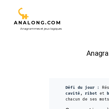
Aller
au
contenu
ANALONG.COM
Anagrammes et jeux logiques
Anagram
Défi du jour :
Rés
cavité
,
ribot
et
chacun de ses mot