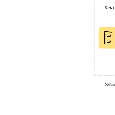
Dépl
Défi