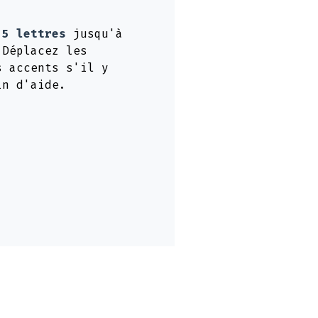
e
5 lettres
jusqu'à
 Déplacez les
s accents s'il y
in d'aide.