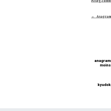
Anagramm
←
Anagram
anagra
moins
kyudok