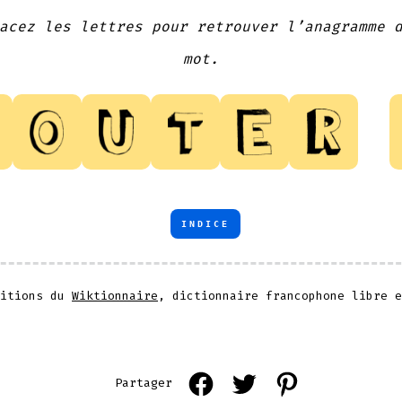
acez les lettres pour retrouver l’anagramme 
mot.
INDICE
nitions du
Wiktionnaire
, dictionnaire francophone libre e
Open
Open
Open
Partager