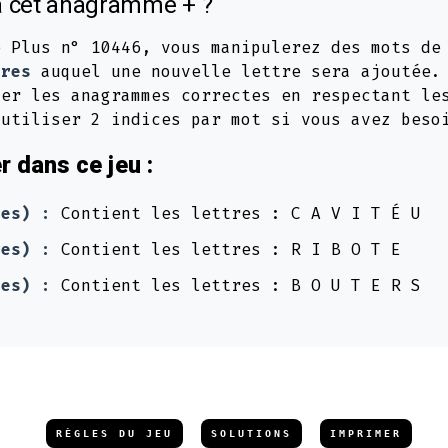
 cet anagramme + ?
e Plus n° 10446, vous manipulerez des mots d
tres
auquel une nouvelle lettre sera ajoutée.
ver les anagrammes correctes en respectant le
 utiliser 2 indices par mot si vous avez beso
 dans ce jeu :
res) :
Contient les lettres : C A V I T É U
res) :
Contient les lettres : R I B O T E
res) :
Contient les lettres : B O U T E R S
RÈGLES DU JEU
SOLUTIONS
IMPRIMER