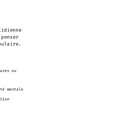
tidienne
 penser
bulaire.
ares ou
té mentale
tion