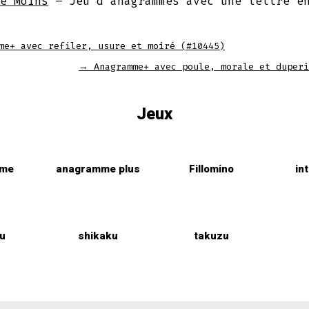
e Moins
– Jeu d'anagrammes avec une lettre e
me+ avec refiler, usure et moiré (#10445)
→
Anagramme+ avec poule, morale et duperi
Jeux
mme
anagramme plus
Fillomino
in
u
shikaku
takuzu