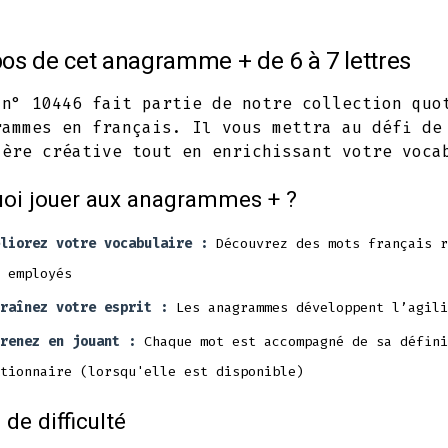
Facebook
Twitter
Pinterest
in
in
in
os de cet anagramme + de 6 à 7 lettres
a
a
a
new
new
new
 n° 10446 fait partie de notre collection quo
rammes en français. Il vous mettra au défi de
tab
tab
tab
ière créative tout en enrichissant votre voca
oi jouer aux anagrammes + ?
liorez votre vocabulaire :
Découvrez des mots français r
 employés
raînez votre esprit :
Les anagrammes développent l’agili
renez en jouant :
Chaque mot est accompagné de sa défini
tionnaire (lorsqu'elle est disponible)
 de difficulté