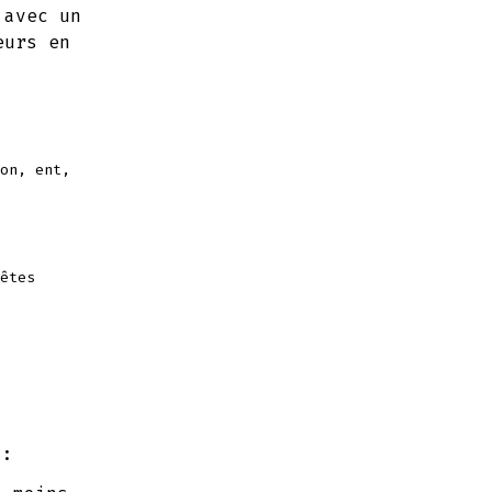
 avec un
eurs en
on, ent,
êtes
i: