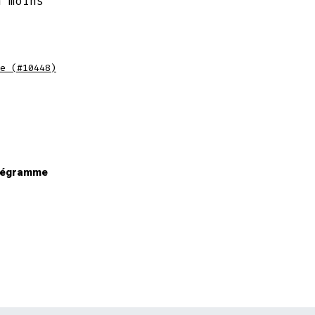
n moins
e (#10448)
tégramme