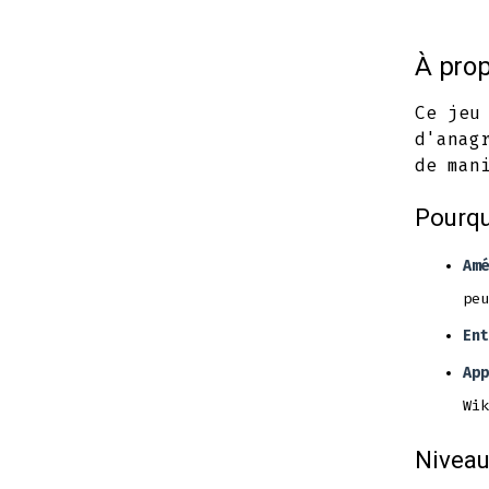
À prop
Ce jeu
d'anag
de man
Pourqu
Amé
peu
Ent
App
Wik
Niveau