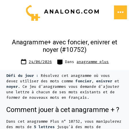
Aller
ANALONG.COM
au
ME
contenu
Anagramme+ avec foncier, enivrer et
noyer (#10752)
Date
Catégories
24/06/2026
Dans
anagramme plus
de
publication
Défi du jour :
Résolvez cet anagramme où vous
devez utiliser des mots comme
foncier
,
enivrer
et
noyer
. Ce jeu d'anagrammes vous demande d'ajouter
une lettre à chacun de ses mots existants et de
former de nouveaux mots en français.
Comment jouer à cet anagramme + ?
Dans cet anagramme Plus n° 10752, vous manipulerez
des mots de
5 lettres
jusqu'à des mots de