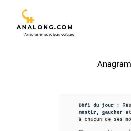
Aller
au
contenu
ANALONG.COM
Anagrammes et jeux logiques
Anagramm
Défi du jour :
Rés
mentir
,
gaucher
e
à chacun de ses m