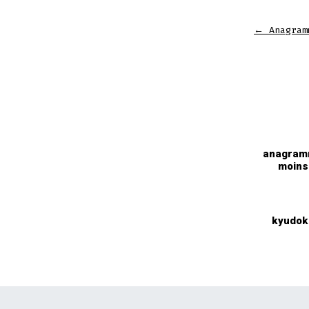
←
Anagram
anagra
moins
kyudok