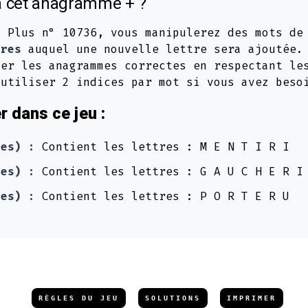
 cet anagramme + ?
e Plus n° 10736, vous manipulerez des mots d
tres
auquel une nouvelle lettre sera ajoutée.
ver les anagrammes correctes en respectant le
 utiliser 2 indices par mot si vous avez beso
 dans ce jeu :
res) :
Contient les lettres : M E N T I R I
res) :
Contient les lettres : G A U C H E R I
res) :
Contient les lettres : P O R T E R U
RÈGLES DU JEU
SOLUTIONS
IMPRIMER