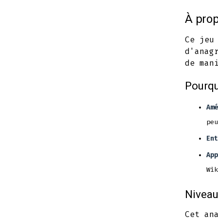
À prop
Ce jeu
d'anag
de man
Pourqu
Amé
peu
Ent
App
Wik
Niveau
Cet an