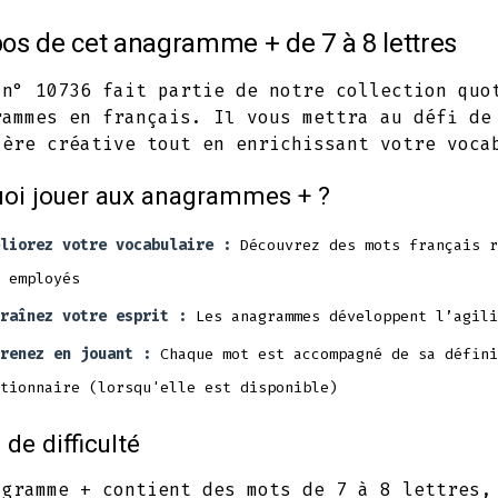
in
in
in
os de cet anagramme + de 7 à 8 lettres
a
a
a
new
new
new
 n° 10736 fait partie de notre collection quo
rammes en français. Il vous mettra au défi de
tab
tab
tab
ière créative tout en enrichissant votre voca
oi jouer aux anagrammes + ?
liorez votre vocabulaire :
Découvrez des mots français r
 employés
raînez votre esprit :
Les anagrammes développent l’agili
renez en jouant :
Chaque mot est accompagné de sa défini
tionnaire (lorsqu'elle est disponible)
 de difficulté
agramme + contient des mots de 7 à 8 lettres,