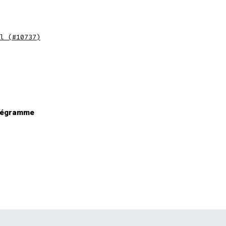
l (#10737)
tégramme