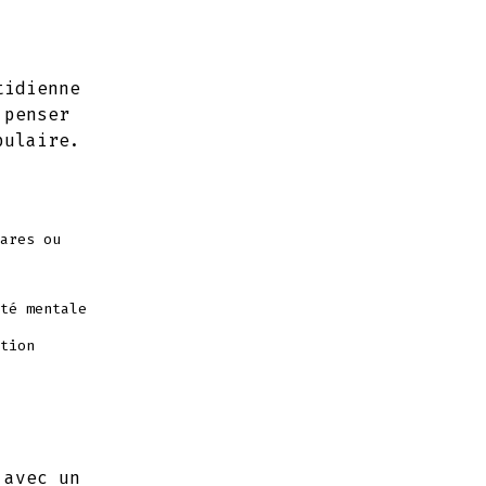
tidienne
 penser
bulaire.
ares ou
té mentale
tion
 avec un