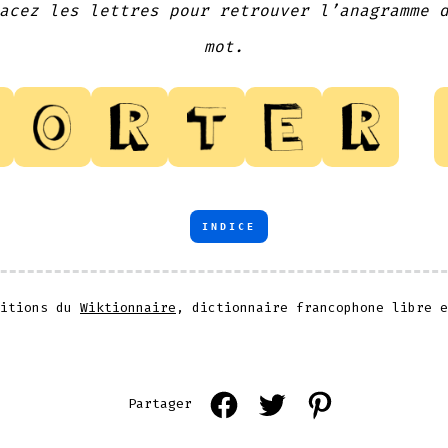
acez les lettres pour retrouver l’anagramme 
mot.
INDICE
nitions du
Wiktionnaire
, dictionnaire francophone libre e
Open
Open
Open
Partager
Facebook
Twitter
Pinterest