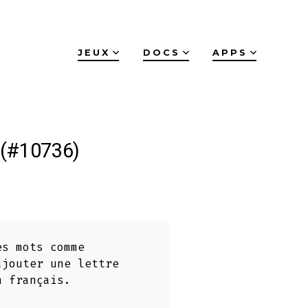
JEUX
DOCS
APPS
 (#10736)
es mots comme
ajouter une lettre
n français.