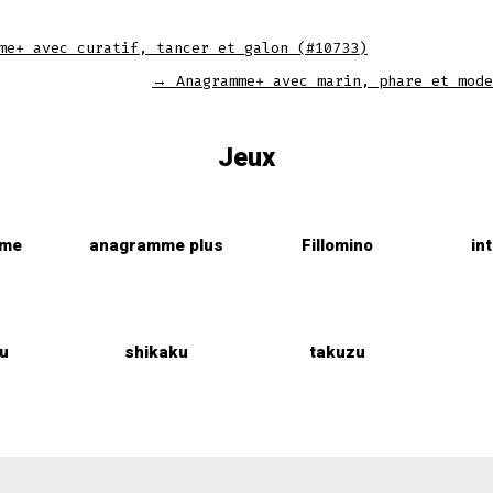
me+ avec curatif, tancer et galon (#10733)
→
Anagramme+ avec marin, phare et mode
Jeux
mme
anagramme plus
Fillomino
in
u
shikaku
takuzu