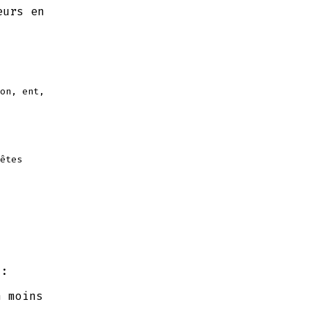
eurs en
on, ent,
êtes
i:
n moins