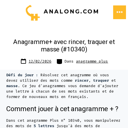
Aller
ANALONG.COM
au
ME
contenu
Anagramme+ avec rincer, traquer et
masse (#10340)
Date
Catégories
12/02/2026
Dans
anagramme plus
de
publication
Défi du jour :
Résolvez cet anagramme où vous
devez utiliser des mots comme
rincer
,
traquer
et
masse
. Ce jeu d'anagrammes vous demande d'ajouter
une lettre à chacun de ses mots existants et de
former de nouveaux mots en français.
Comment jouer à cet anagramme + ?
Dans cet anagramme Plus n° 10340, vous manipulerez
des mots de
5 lettres
jusqu'à des mots de