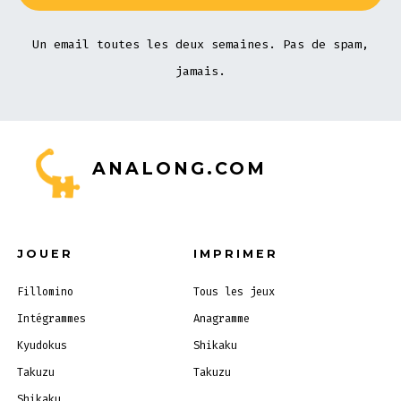
Un email toutes les deux semaines. Pas de spam,
jamais.
ANALONG.COM
JOUER
IMPRIMER
Fillomino
Tous les jeux
Intégrammes
Anagramme
Kyudokus
Shikaku
Takuzu
Takuzu
Shikaku