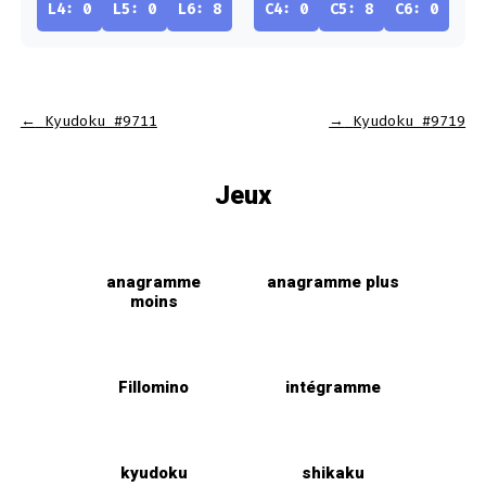
L4: 0
L5: 0
L6: 8
C4: 0
C5: 8
C6: 0
←
Kyudoku #9711
→
Kyudoku #9719
Jeux
anagramme
anagramme plus
moins
Fillomino
intégramme
kyudoku
shikaku