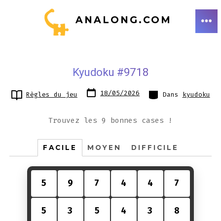
Aller
ANALONG.COM
au
ME
contenu
Kyudoku #9718
Date
Catégories
18/05/2026
Règles du jeu
Dans
kyudoku
de
publication
Trouvez les 9 bonnes cases !
FACILE
MOYEN
DIFFICILE
5
9
7
4
4
7
5
3
5
4
3
8