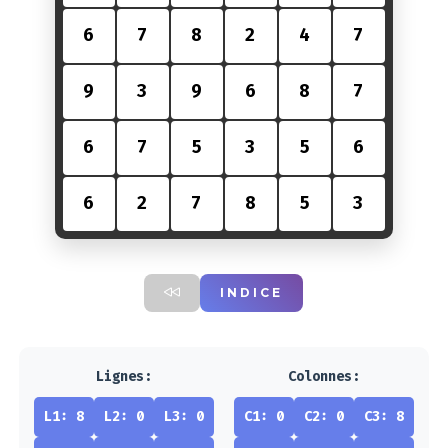
6
7
8
2
4
7
9
3
9
6
8
7
6
7
5
3
5
6
6
2
7
8
5
3
INDICE
Lignes:
Colonnes:
L1: 8
L2: 0
L3: 0
C1: 0
C2: 0
C3: 8