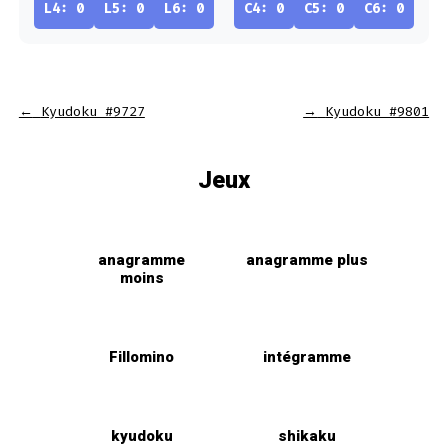
L4: 0
L5: 0
L6: 0
C4: 0
C5: 0
C6: 0
←
Kyudoku #9727
→
Kyudoku #9801
Jeux
anagramme
anagramme plus
moins
Fillomino
intégramme
kyudoku
shikaku