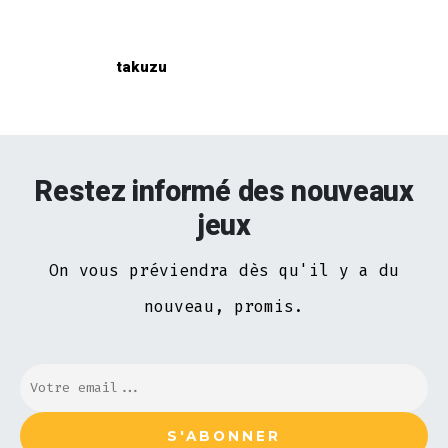
takuzu
Restez informé des nouveaux
jeux
On vous préviendra dès qu'il y a du
nouveau, promis.