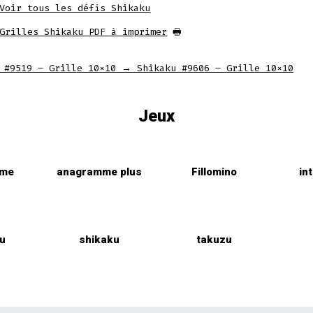
Voir tous les défis Shikaku
tab
tab
tab
Grilles Shikaku PDF à imprimer
🖶
 #9519 – Grille 10×10
→
Shikaku #9606 – Grille 10×10
Jeux
mme
anagramme plus
Fillomino
in
u
shikaku
takuzu