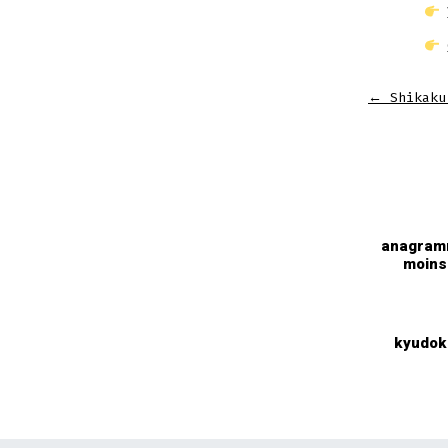
←
Shikaku
anagra
moins
kyudok