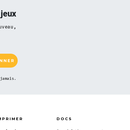
 jeux
uveau,
jamais.
MPRIMER
DOCS