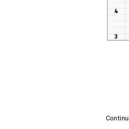
4
3
Continu