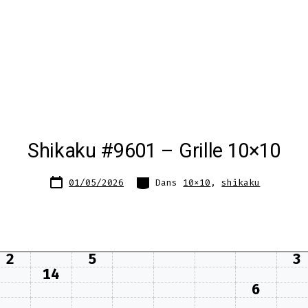
Shikaku #9601 – Grille 10×10
Date
Catégories
01/05/2026
Dans
10x10
,
shikaku
de
publication
2
5
3
14
6