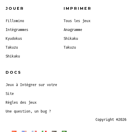
JOUER
IMPRIMER
Fillomino
Tous les jeux
Intégrammes
Anagramme
Kyudokus
Shikaku
Takuzu
Takuzu
Shikaku
DOCS
Jeux à Intégrer sur votre
Site
Règles des jeux
Une question, un bug ?