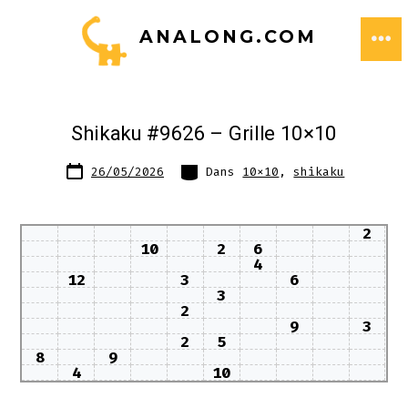
Aller
ANALONG.COM
au
ME
contenu
Shikaku #9626 – Grille 10×10
Date
Catégories
26/05/2026
Dans
10x10
,
shikaku
de
publication
2
10
2
6
4
12
3
6
3
2
9
3
2
5
8
9
4
10